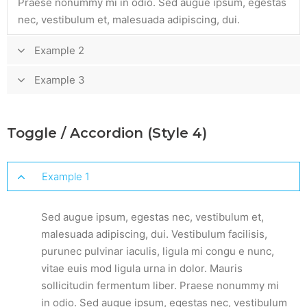
Praese nonummy mi in odio. Sed augue ipsum, egestas
nec, vestibulum et, malesuada adipiscing, dui.
Example 2
Sed augue ipsum, egestas nec, vestibulum et,
Example 3
malesuada adipiscing, dui. Vestibulum facilisis, purunec
Sed augue ipsum, egestas nec, vestibulum et,
pulvinar iaculis, ligula mi congu e nunc, vitae euis mod
malesuada adipiscing, dui. Vestibulum facilisis, purunec
ligula urna in dolor. Mauris sollicitudin fermentum liber.
Toggle / Accordion (Style 4)
pulvinar iaculis, ligula mi congu e nunc, vitae euis mod
Praese nonummy mi in odio. Sed augue ipsum, egestas
ligula urna in dolor. Mauris sollicitudin fermentum liber.
nec, vestibulum et, malesuada adipiscing, dui.
Example 1
Praese nonummy mi in odio. Sed augue ipsum, egestas
nec, vestibulum et, malesuada adipiscing, dui.
Sed augue ipsum, egestas nec, vestibulum et,
malesuada adipiscing, dui. Vestibulum facilisis,
purunec pulvinar iaculis, ligula mi congu e nunc,
vitae euis mod ligula urna in dolor. Mauris
sollicitudin fermentum liber. Praese nonummy mi
in odio. Sed augue ipsum, egestas nec, vestibulum