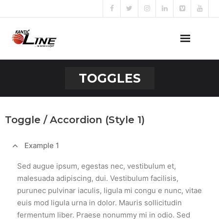
Naslovna
TOGGLES
O nama
Naše usluge
Toggle / Accordion (Style 1)
Prijava za posao
Example 1
Kontakt
Sed augue ipsum, egestas nec, vestibulum et,
malesuada adipiscing, dui. Vestibulum facilisis,
purunec pulvinar iaculis, ligula mi congu e nunc, vitae
euis mod ligula urna in dolor. Mauris sollicitudin
fermentum liber. Praese nonummy mi in odio. Sed