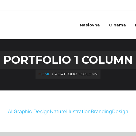
Naslovna
O nama
PORTFOLIO 1 COLUMN
HOME
/
PORTFOLIO 1 COLUMN
All
Graphic Design
Nature
Illustration
Branding
Design